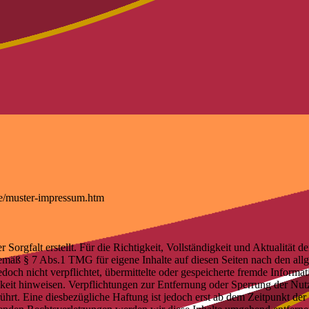
de/muster-impressum.htm
r Sorgfalt erstellt. Für die Richtigkeit, Vollständigkeit und Aktualität
emäß § 7 Abs.1 TMG für eigene Inhalte auf diesen Seiten nach den al
jedoch nicht verpflichtet, übermittelte oder gespeicherte fremde Info
tigkeit hinweisen. Verpflichtungen zur Entfernung oder Sperrung der N
hrt. Eine diesbezügliche Haftung ist jedoch erst ab dem Zeitpunkt der