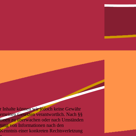
 der Inhalte können wir jedoch keine Gewähr
lgemeinen Gesetzen verantwortlich. Nach §§
rmationen zu überwachen oder nach Umständen
utzung von Informationen nach den
 Kenntnis einer konkreten Rechtsverletzung