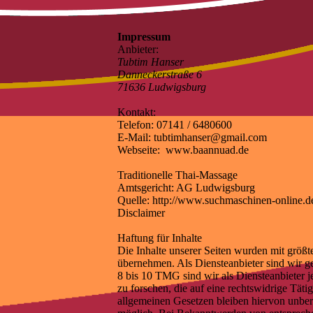
Impressum
Anbieter:
Tubtim Hanser
Danneckerstraße 6
71636 Ludwigsburg
Kontakt:
Telefon: 07141 / 6480600
E-Mail: tubtimhanser@gmail.com
Webseite: www.baannuad.de
Traditionelle Thai-Massage
Amtsgericht: AG Ludwigsburg
Quelle: http://www.suchmaschinen-online.
Disclaimer
Haftung für Inhalte
Die Inhalte unserer Seiten wurden mit größte
übernehmen. Als Diensteanbieter sind wir g
8 bis 10 TMG sind wir als Diensteanbieter 
zu forschen, die auf eine rechtswidrige Tä
allgemeinen Gesetzen bleiben hiervon unberü