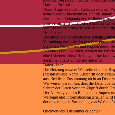
möglich. Bei Bekanntwerden von entspreche
Haftung für Links
Unser Angebot enthält Links zu externen Web
keine Gewähr übernehmen. Für die Inhalte der
wurden zum Zeitpunkt der Verlinkung auf mö
Eine permanente inhaltliche Kontrolle der v
von Rechtsverletzungen werden wir derarti
Urheberrecht
Die durch die Seitenbetreiber erstellten Inh
Verbreitung und jede Art der Verwertung au
Erstellers. Downloads und Kopien dieser Seit
Betreiber erstellt wurden, werden die Urhebe
eine Urheberrechtsverletzung aufmerksam w
derartige Inhalte umgehend entfernen.
Datenschutz
Die Nutzung unserer Webseite ist in der R
(beispielsweise Name, Anschrift oder eMail-
ausdrückliche Zustimmung nicht an Dritte w
Wir weisen darauf hin, dass die Datenübert
Schutz der Daten vor dem Zugriff durch Dritt
Der Nutzung von im Rahmen der Impressumspf
Werbung und Informationsmaterialien wird hi
der unverlangten Zusendung von Werbeinfor
Quellverweis: Disclaimer eRecht24