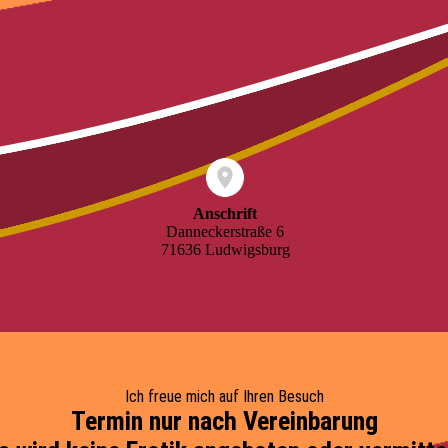
Anschrift
Danneckerstraße 6
71636 Ludwigsburg
Ich freue mich auf Ihren Besuch
Termin nur nach Vereinbarung