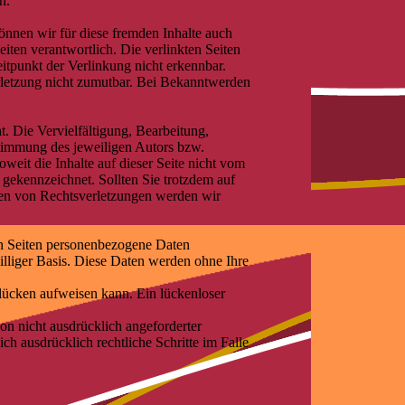
n.
önnen wir für diese fremden Inhalte auch
eiten verantwortlich. Die verlinkten Seiten
tpunkt der Verlinkung nicht erkennbar.
erletzung nicht zumutbar. Bei Bekanntwerden
t. Die Vervielfältigung, Bearbeitung,
stimmung des jeweiligen Autors bzw.
weit die Inhalte auf dieser Seite nicht vom
e gekennzeichnet. Sollten Sie trotzdem auf
en von Rechtsverletzungen werden wir
en Seiten personenbezogene Daten
williger Basis. Diese Daten werden ohne Ihre
slücken aufweisen kann. Ein lückenloser
n nicht ausdrücklich angeforderter
ch ausdrücklich rechtliche Schritte im Falle